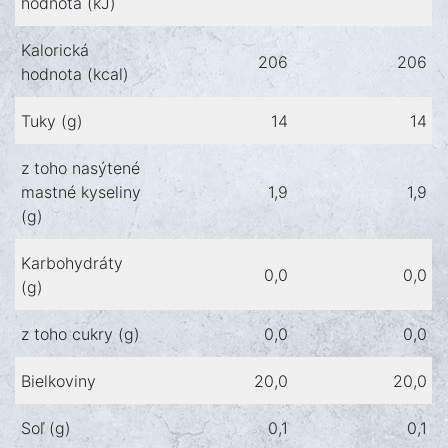
hodnota ​​(kJ)
Kalorická
206
206
hodnota ​​(kcal)
Tuky (g)
14
14
z toho nasýtené
mastné kyseliny
1,9
1,9
(g)
Karbohydráty
0,0
0,0
(g)
z toho cukry (g)
0,0
0,0
Bielkoviny
20,0
20,0
Soľ (g)
0,1
0,1