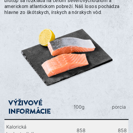
biotop sa rozkladá na celom severovýchodnom a
americkom atlantickom pobreží. Náš losos pochádza
hlavne zo škótskych, írskych a nórskych vôd.
Výživové
100g
porcia
informácie
Kalorická
858
858