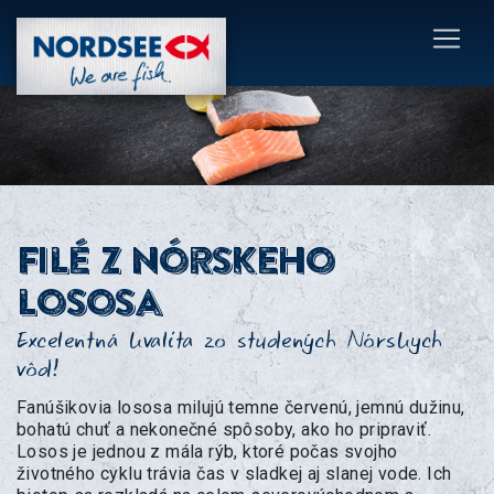
Filé z Nórskeho
lososa
Excelentná kvalita zo studených Nórskych
vôd!
Fanúšikovia lososa milujú temne červenú, jemnú dužinu,
bohatú chuť a nekonečné spôsoby, ako ho pripraviť.
Losos je jednou z mála rýb, ktoré počas svojho
životného cyklu trávia čas v sladkej aj slanej vode. Ich