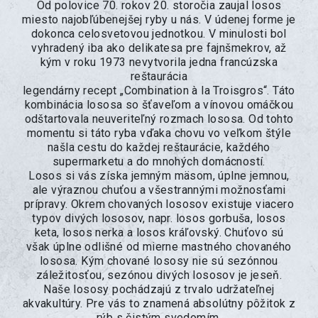
Od polovice 70. rokov 20. storočia zaujal losos
miesto najobľúbenejšej ryby u nás. V údenej forme je
dokonca celosvetovou jednotkou. V minulosti bol
vyhradený iba ako delikatesa pre fajnšmekrov, až
kým v roku 1973 nevytvorila jedna francúzska
reštaurácia
legendárny recept „Combination à la Troisgros“. Táto
kombinácia lososa so šťaveľom a vínovou omáčkou
odštartovala neuveriteľný rozmach lososa. Od tohto
momentu si táto ryba vďaka chovu vo veľkom štýle
našla cestu do každej reštaurácie, každého
supermarketu a do mnohých domácností.
Losos si vás získa jemným mäsom, úplne jemnou,
ale výraznou chuťou a všestrannými možnosťami
prípravy. Okrem chovaných lososov existuje viacero
typov divých lososov, napr. losos gorbuša, losos
keta, losos nerka a losos kráľovský. Chuťovo sú
však úplne odlišné od mierne mastného chovaného
lososa. Kým chované lososy nie sú sezónnou
záležitosťou, sezónou divých lososov je jeseň.
Naše lososy pochádzajú z trvalo udržateľnej
akvakultúry. Pre vás to znamená absolútny pôžitok z
rýb s čistým svedomím.